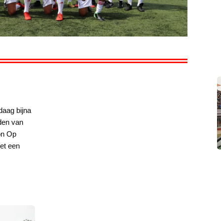
daag bijna
rden van
on Op
et een