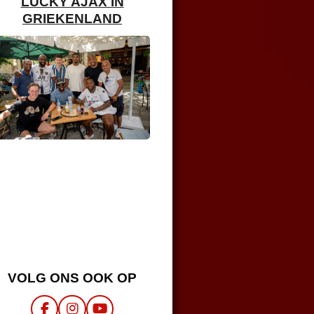
LUCKY AJAX IN
GRIEKENLAND
VOLG ONS OOK OP
F
I
Y