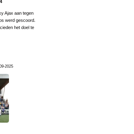
4
ky Ajax aan tegen
los werd gescoord.
acieden het doel te
09-2025