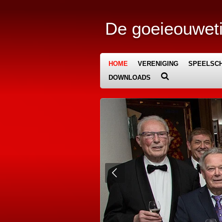
Ga
direct
De goeieouweti
naar
de
hoofdinhoud
HOME
VERENIGING
SPEELSCH
DOWNLOADS