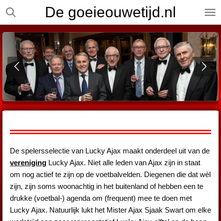
De goeieouwetijd.nl
Ga
direct
naar
de
hoofdinhoud
De spelersselectie van Lucky Ajax maakt onderdeel uit
van de
vereniging
Lucky Ajax. Niet alle leden van Ajax zijn in staat
om nog actief te zijn op de voetbalvelden. Diegenen die dat wèl
zijn, zijn soms woo
nachtig in het buitenland of hebben een te
drukke (voetbal-) agenda om (frequent) mee te doen met
Lucky Ajax. Natuurlijk lukt het Mister Ajax Sjaak Swart om elke