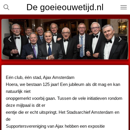
De goeieouwetijd.nl
Ga
direct
naar
de
hoofdinhoud
Eén club, één stad, Ajax Amsterdam
Hoera, we bestaan 125 jaar! Een jubileum als dit mag en kan
natuurlijk niet
onopgemerkt voorbij gaan. Tussen de vele initiatieven rondom
deze mijlpaal is dit er
eentje die er echt uitspringt. Het Stadsarchief Amsterdam en
de
Supportersvereniging van Ajax hebben een expositie