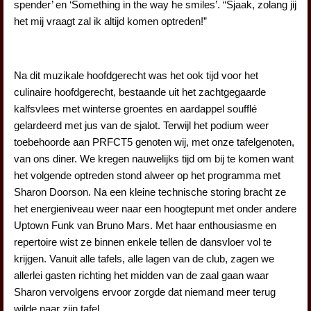
spender’ en ‘Something in the way he smiles’. “Sjaak, zolang jij
het mij vraagt zal ik altijd komen optreden!”
Na dit muzikale hoofdgerecht was het ook tijd voor het
culinaire hoofdgerecht, bestaande uit het zachtgegaarde
kalfsvlees met winterse groentes en aardappel soufflé
gelardeerd met jus van de sjalot. Terwijl het podium weer
toebehoorde aan PRFCT5 genoten wij, met onze tafelgenoten,
van ons diner. We kregen nauwelijks tijd om bij te komen want
het volgende optreden stond alweer op het programma met
Sharon Doorson. Na een kleine technische storing bracht ze
het energieniveau weer naar een hoogtepunt met onder andere
Uptown Funk van Bruno Mars. Met haar enthousiasme en
repertoire wist ze binnen enkele tellen de dansvloer vol te
krijgen. Vanuit alle tafels, alle lagen van de club, zagen we
allerlei gasten richting het midden van de zaal gaan waar
Sharon vervolgens ervoor zorgde dat niemand meer terug
wilde naar zijn tafel.