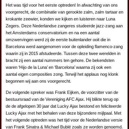
Het was tijd voor het eerste optreden! In afwachting van ons
voorgerecht, de combinatie van gerookte zalm, zalm tartaar en
krokante zeewier, konden we kijken en luisteren naar Luna
Zegers. Deze Nederlandse zangeres studeerde jazz-zang aan
het Amsterdams conservatorium en na een aantal
omzwervingen werd zij de eerste buitenlander ooit die in
Barcelona werd aangenomen voor de opleiding flamenco-zang
waarin zij in 2015 afstudeerde. Tussen deze twee werelden in
bracht zij een aantal nummers ten gehore. De bekendsten
waren ‘Hijo de la Luna’ en ‘Barcelona’ waarna zij ook een
aantal eigen composities zong. Terwijl het applaus nog klonk
begonnen wij aan ons voorgerecht.
De volgende spreker was Frank Eijken, de voorzitter van de
bestuursraad van de Vereniging AFC Ajax. Hij blikte terug op
de de afgelopen 30 jaar dat Lucky Ajax bestond en feliciteerde
Lucky Ajax met het behalen van deze bijzondere mijlpaal. Met
het volgende optreden was het tijd voor de Nederlandse versie
van Frank Sinatra & Michael Bublé zoals ze worden genoemd.