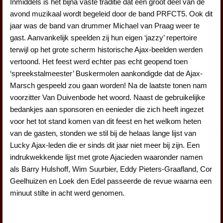
Inmiddels is het bijna vaste traditie dat een groot deel van de
avond muzikaal wordt begeleid door de band PRFCT5. Ook dit
jaar was de band van drummer Michael van Praag weer te
gast. Aanvankelijk speelden zij hun eigen ‘jazzy’ repertoire
terwijl op het grote scherm historische Ajax-beelden werden
vertoond. Het feest werd echter pas echt geopend toen
‘spreekstalmeester’ Buskermolen aankondigde dat de Ajax-
Marsch gespeeld zou gaan worden! Na de laatste tonen nam
voorzitter Van Duivenbode het woord. Naast de gebruikelijke
bedankjes aan sponsoren en eenieder die zich heeft ingezet
voor het tot stand komen van dit feest en het welkom heten
van de gasten, stonden we stil bij de helaas lange lijst van
Lucky Ajax-leden die er sinds dit jaar niet meer bij zijn. Een
indrukwekkende lijst met grote Ajacieden waaronder namen
als Barry Hulshoff, Wim Suurbier, Eddy Pieters-Graafland, Cor
Geelhuizen en Loek den Edel passeerde de revue waarna een
minuut stilte in acht werd genomen.