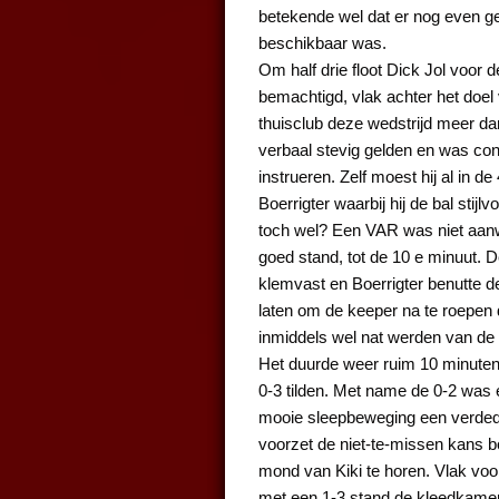
betekende wel dat er nog even g
beschikbaar was.
Om half drie floot Dick Jol voor
bemachtigd, vlak achter het doel
thuisclub deze wedstrijd meer da
verbaal stevig gelden en was con
instrueren. Zelf moest hij al in 
Boerrigter waarbij hij de bal stijl
toch wel? Een VAR was niet aanw
goed stand, tot de 10 e minuut.
klemvast en Boerrigter benutte d
laten om de keeper na te roepen
inmiddels wel nat werden van de
Het duurde weer ruim 10 minute
0-3 tilden. Met name de 0-2 was e
mooie sleepbeweging een verdedi
voorzet de niet-te-missen kans 
mond van Kiki te horen. Vlak voor
met een 1-3 stand de kleedkame