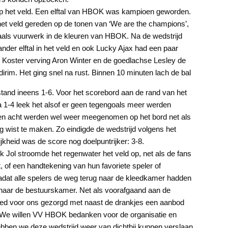
 op het veld. Een elftal van HBOK was kampioen geworden.
het veld gereden op de tonen van ‘We are the champions’,
als vuurwerk in de kleuren van HBOK. Na de wedstrijd
nder elftal in het veld en ook Lucky Ajax had een paar
 Koster verving Aron Winter en de goedlachse Lesley de
dirim. Het ging snel na rust. Binnen 10 minuten lach de bal
 stand ineens 1-6. Voor het scorebord aan de rand van het
na 1-4 leek het alsof er geen tegengoals meer werden
n acht werden wel weer meegenomen op het bord net als
g wist te maken. Zo eindigde de wedstrijd volgens het
jkheid was de score nog doelpuntrijker: 3-8.
ick Jol stroomde het regenwater het veld op, net als de fans
t, of een handtekening van hun favoriete speler of
adat alle spelers de weg terug naar de kleedkamer hadden
 naar de bestuurskamer. Net als voorafgaand aan de
oed voor ons gezorgd met naast de drankjes een aanbod
 We willen VV HBOK bedanken voor de organisatie en
ebben we deze wedstrijd weer van dichtbij kunnen verslaan.