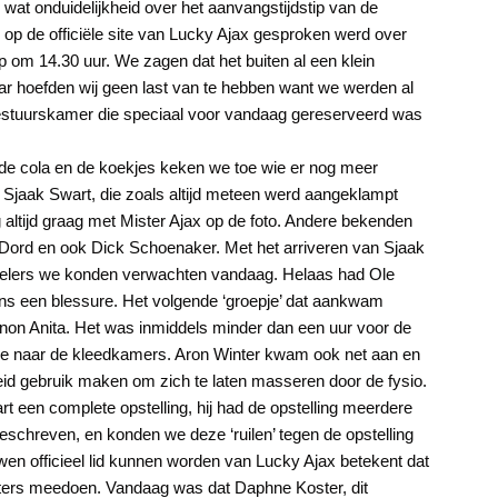
 wat onduidelijkheid over het aanvangstijdstip van de
l op de officiële site van Lucky Ajax gesproken werd over
p om 14.30 uur. We zagen dat het buiten al een klein
ar hoefden wij geen last van te hebben want we werden al
 bestuurskamer die speciaal voor vandaag gereserveerd was
, de cola en de koekjes keken we toe wie er nog meer
e Sjaak Swart, die zoals altijd meteen werd aangeklampt
 altijd graag met Mister Ajax op de foto. Andere bekenden
Dord en ook Dick Schoenaker. Met het arriveren van Sjaak
pelers we konden verwachten vandaag. Helaas had Ole
s een blessure. Het volgende ‘groepje’ dat aankwam
non Anita. Het was inmiddels minder dan een uur voor de
mee naar de kleedkamers. Aron Winter kwam ook net aan en
id gebruik maken om zich te laten masseren door de fysio.
 een complete opstelling, hij had de opstelling meerdere
geschreven, en konden we deze ‘ruilen’ tegen de opstelling
n officieel lid kunnen worden van Lucky Ajax betekent dat
sters meedoen. Vandaag was dat Daphne Koster, dit