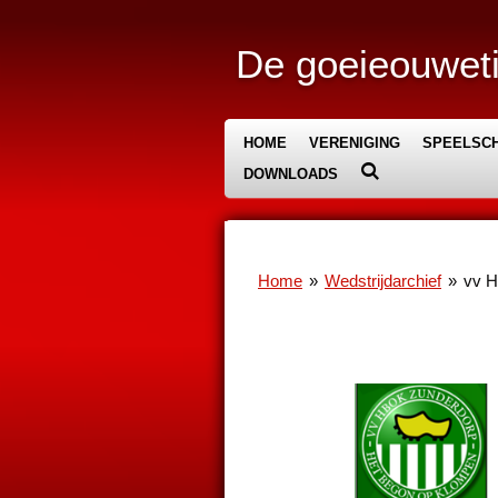
Ga
direct
De goeieouweti
naar
de
hoofdinhoud
HOME
VERENIGING
SPEELSCH
DOWNLOADS
Home
»
Wedstrijdarchief
»
vv 