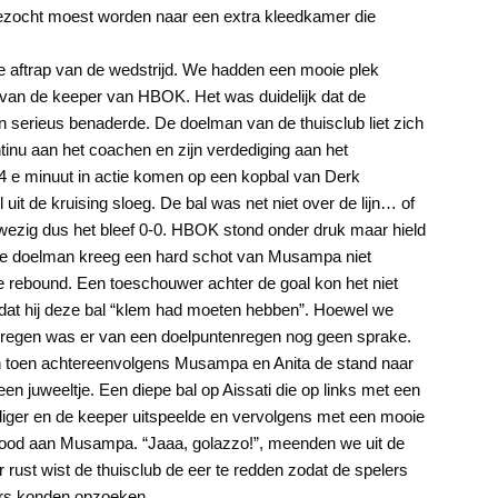
ezocht moest worden naar een extra kleedkamer die
 de aftrap van de wedstrijd. We hadden een mooie plek
 van de keeper van HBOK. Het was duidelijk dat de
n serieus benaderde. De doelman van de thuisclub liet zich
tinu aan het coachen en zijn verdediging aan het
de 4 e minuut in actie komen op een kopbal van Derk
vol uit de kruising sloeg. De bal was net niet over de lijn… of
ezig dus het bleef 0-0. HBOK stond onder druk maar hield
 De doelman kreeg een hard schot van Musampa niet
e rebound. Een toeschouwer achter de goal kon het niet
 dat hij deze bal “klem had moeten hebben”. Hoewel we
 regen was er van een doelpuntenregen nog geen sprake.
n toen achtereenvolgens Musampa en Anita de stand naar
en juweeltje. Een diepe bal op Aissati die op links met een
ger en de keeper uitspeelde en vervolgens met een mooie
bood aan Musampa. “Jaaa, golazzo!”, meenden we uit de
 rust wist de thuisclub de eer te redden zodat de spelers
rs konden opzoeken.