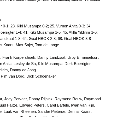
)
r 0-1; 23. Kiki Musampa 0-2; 25. Vurnon Anita 0-3; 34.
rrigter 1-4; 41. Kiki Musampa 1-5; 45. Atilla Yildirim 1-6;
ny Landzaat 1-8; 64. Goal HBOK 2-8; 68. Goal HBOK 3-8
 Kaars, Max Sajet, Tom de Lange
rgh, Frank Korpershoek, Danny Landzaat, Urby Emanuelson,
non Anita, Lesley de Sa, Kiki Musampa, Derk Boerrigter
ldirim, Danny de Jong
t, Pim van Dord, Dick Schoenaker
st, Joey Potveer, Donny Rijnink, Raymond Rouw, Raymond
d Falize, Edward Peters, Carel Bartele, Iwan van Rijn,
, Luuk van Rheenen, Sander Pieterse, Dennis Kaars,