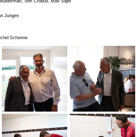
heulderman, Tom Crobus, Max Sajet
an Jungen
ichel Schonne