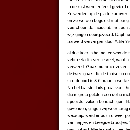
In de rust werd er feest gevierd
Ze werden op de platte kar over 
en ze werden begeleid met benga
verscheen de thuisclub met een a
wijzigingen doorgevoerd. Daphne
Sa werd vervangen door Attila Yil
al drie keer in het net en was de
veld leek dit even te veel, want 
verwerkt. Goals nummer zeven e
de twee goals die de thuisclub no
scordebord in 3-6 maar in werkeli
Na het laatste fluitsignaal van D
die in grote getalen een selfie me
speelster wilden bemachtigen. N
gevonden, gingen wij weer terug
wedstrijd werd er ook nu weer g
van hapjes en belegde broodjes.
gastvrijheid. Mede dankzij hen h