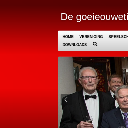
Ga
direct
De goeieouweti
naar
de
hoofdinhoud
HOME
VERENIGING
SPEELSCH
DOWNLOADS