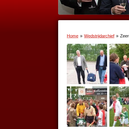
Home
»
Wedstrijdarchief
»
Zeer