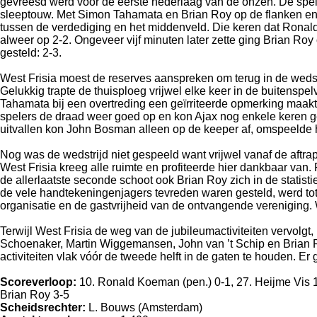
gevreesd werd voor de eerste nederlaag van de onzen. De spele
sleeptouw. Met Simon Tahamata en Brian Roy op de flanken en
tussen de verdediging en het middenveld. Die keren dat Ronald
alweer op 2-2. Ongeveer vijf minuten later zette ging Brian Roy
gesteld: 2-3.
West Frisia moest de reserves aanspreken om terug in de wedstr
Gelukkig trapte de thuisploeg vrijwel elke keer in de buitens
Tahamata bij een overtreding een geïrriteerde opmerking maak
spelers de draad weer goed op en kon Ajax nog enkele keren ge
uitvallen kon John Bosman alleen op de keeper af, omspeelde 
Nog was de wedstrijd niet gespeeld want vrijwel vanaf de aftrap
West Frisia kreeg alle ruimte en profiteerde hier dankbaar van.
de allerlaatste seconde schoot ook Brian Roy zich in de statis
de vele handtekeningenjagers tevreden waren gesteld, werd to
organisatie en de gastvrijheid van de ontvangende vereniging.
Terwijl West Frisia de weg van de jubileumactiviteiten vervol
Schoenaker, Martin Wiggemansen, John van ’t Schip en Brian R
activiteiten vlak vóór de tweede helft in de gaten te houden. E
Scoreverloop:
10. Ronald Koeman (pen.) 0-1, 27. Heijme Vis 1
Brian Roy 3-5
Scheidsrechter:
L. Bouws (Amsterdam)