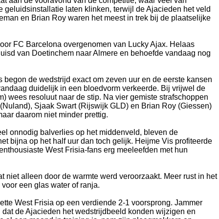
aat aan de vooravond van de competitie, waar veel van
luidsinstallatie laten klinken, terwijl de Ajacieden het veld
n en Brian Roy waren het meest in trek bij de plaatselijke
d door FC Barcelona overgenomen van Lucky Ajax. Helaas
verhuisd van Doetinchem naar Almere en behoefde vandaag nog
’s begon de wedstrijd exact om zeven uur en de eerste kansen
andaag duidelijk in een bloedvorm verkeerde. Bij vrijwel de
) wees resoluut naar de stip. Na vier gemiste strafschoppen
Nuland), Sjaak Swart (Rijswijk GLD) en Brian Roy (Giessen)
aar daarom niet minder prettig.
veel onnodig balverlies op het middenveld, bleven de
bijna op het half uur dan toch gelijk. Heijme Vis profiteerde
de enthousiaste West Frisia-fans erg meeleefden met hun
at niet alleen door de warmte werd veroorzaakt. Meer rust in het
voor een glas water of ranja.
zette West Frisia op een verdiende 2-1 voorsprong. Jammer
n dat de Ajacieden het wedstrijdbeeld konden wijzigen en