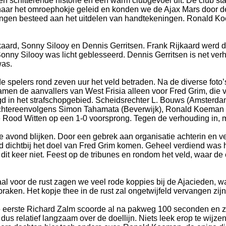
n schitterende historie en een warm clubgevoel uit. De club st
aar het omroephokje geleid en konden we de Ajax Mars door de ge
n besteed aan het uitdelen van handtekeningen. Ronald Koema
jkaard, Sonny Silooy en Dennis Gerritsen. Frank Rijkaard wer
Sonny Silooy was licht geblesseerd. Dennis Gerritsen is net 
was.
e spelers rond zeven uur het veld betraden. Na de diverse foto
men de aanvallers van West Frisia alleen voor Fred Grim, die v
d in het strafschopgebied. Scheidsrechter L. Bouws (Amsterdam
chtereenvolgens Simon Tahamata (Beverwijk), Ronald Koeman (
e Rood Witten op een 1-0 voorsprong. Tegen de verhouding in, m
die avond blijken. Door een gebrek aan organisatie achterin en 
ichtbij het doel van Fred Grim komen. Geheel verdiend was het 
j dit keer niet. Feest op de tribunes en rondom het veld, waar 
naal voor de rust zagen we veel rode koppies bij de Ajacieden, w
aken. Het kopje thee in de rust zal ongetwijfeld vervangen zijn 
 de eerste Richard Zalm scoorde al na pakweg 100 seconden en 
s relatief langzaam over de doellijn. Niets leek erop te wijze