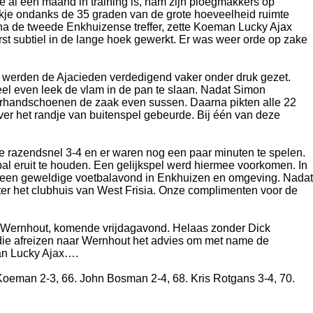
 al een maand in training is, nam zijn ploegmakkers op
kje ondanks de 35 graden van de grote hoeveelheid ruimte
 na de tweede Enkhuizense treffer, zette Koeman Lucky Ajax
rst subtiel in de lange hoek gewerkt. Er was weer orde op zake
ijf werden de Ajacieden verdedigend vaker onder druk gezet.
eel even leek de vlam in de pan te slaan. Nadat Simon
perhandschoenen de zaak even sussen. Daarna pikten alle 22
ver het randje van buitenspel gebeurde. Bij één van deze
rde razendsnel 3-4 en er waren nog een paar minuten te spelen.
bal eruit te houden. Een gelijkspel werd hiermee voorkomen. In
 van een geweldige voetbalavond in Enkhuizen en omgeving. Nadat
er het clubhuis van West Frisia. Onze complimenten voor de
tse Wernhout, komende vrijdagavond. Helaas zonder Dick
die afreizen naar Wernhout het advies om met name de
van Lucky Ajax….
Koeman 2-3, 66. John Bosman 2-4, 68. Kris Rotgans 3-4, 70.