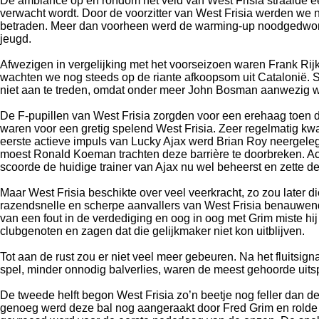
De ambiance op en rondom het veld van West Frisia straalde ee
verwacht wordt. Door de voorzitter van West Frisia werden we n
betraden. Meer dan voorheen werd de warming-up noodgedwonge
jeugd.
Afwezigen in vergelijking met het voorseizoen waren Frank Ri
wachten we nog steeds op de riante afkoopsom uit Catalonië. 
niet aan te treden, omdat onder meer John Bosman aanwezig 
De F-pupillen van West Frisia zorgden voor een erehaag toen d
waren voor een gretig spelend West Frisia. Zeer regelmatig kwa
eerste actieve impuls van Lucky Ajax werd Brian Roy neergeleg
moest Ronald Koeman trachten deze barrière te doorbreken. A
scoorde de huidige trainer van Ajax nu wel beheerst en zette d
Maar West Frisia beschikte over veel veerkracht, zo zou later 
razendsnelle en scherpe aanvallers van West Frisia benauwend d
van een fout in de verdediging en oog in oog met Grim miste hi
clubgenoten en zagen dat die gelijkmaker niet kon uitblijven.
Tot aan de rust zou er niet veel meer gebeuren. Na het fluitsig
spel, minder onnodig balverlies, waren de meest gehoorde uitspr
De tweede helft begon West Frisia zo’n beetje nog feller dan
genoeg werd deze bal nog aangeraakt door Fred Grim en rolde du