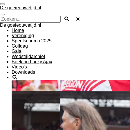
Ga
De goeieouwetijd.nl
direct
naar
de
De goeieouwetijd.nl
hoofdinhoud
Home
Vereniging
Speelschema 2025
Golfdag
Gala
Wedstrijdarchief
Boek nu Lucky Ajax
Video's
Downloads