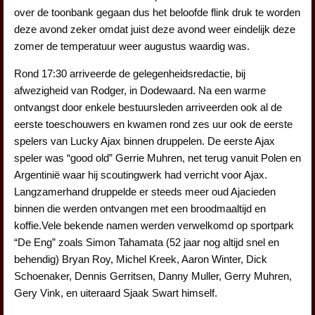
over de toonbank gegaan dus het beloofde flink druk te worden
deze avond zeker omdat juist deze avond weer eindelijk deze
zomer de temperatuur weer augustus waardig was.
Rond 17:30 arriveerde de gelegenheidsredactie, bij
afwezigheid van Rodger, in Dodewaard. Na een warme
ontvangst door enkele bestuursleden arriveerden ook al de
eerste toeschouwers en kwamen rond zes uur ook de eerste
spelers van Lucky Ajax binnen druppelen. De eerste Ajax
speler was “good old” Gerrie Muhren, net terug vanuit Polen en
Argentinië waar hij scoutingwerk had verricht voor Ajax.
Langzamerhand druppelde er steeds meer oud Ajacieden
binnen die werden ontvangen met een broodmaaltijd en
koffie.Vele bekende namen werden verwelkomd op sportpark
“De Eng” zoals Simon Tahamata (52 jaar nog altijd snel en
behendig) Bryan Roy, Michel Kreek, Aaron Winter, Dick
Schoenaker, Dennis Gerritsen, Danny Muller, Gerry Muhren,
Gery Vink, en uiteraard Sjaak Swart himself.