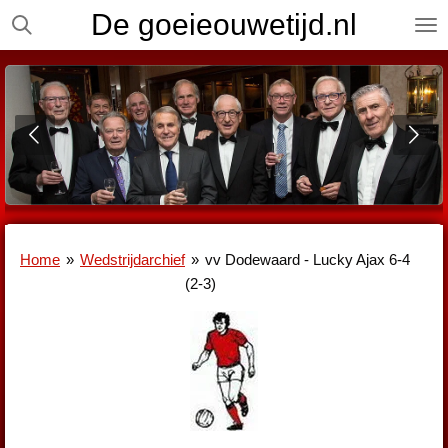
De goeieouwetijd.nl
Ga
direct
naar
de
hoofdinhoud
Home
»
Wedstrijdarchief
»
vv Dodewaard - Lucky Ajax 6-4
(2-3)