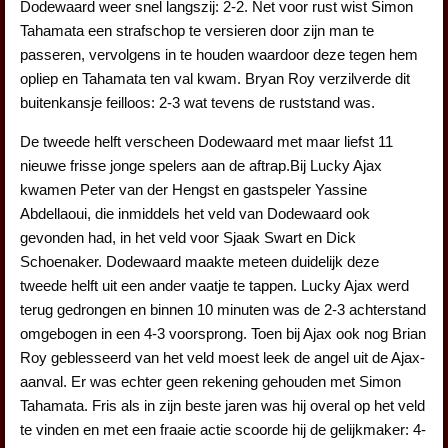
Dodewaard weer snel langszij: 2-2. Net voor rust wist Simon
Tahamata een strafschop te versieren door zijn man te
passeren, vervolgens in te houden waardoor deze tegen hem
opliep en Tahamata ten val kwam. Bryan Roy verzilverde dit
buitenkansje feilloos: 2-3 wat tevens de ruststand was.
De tweede helft verscheen Dodewaard met maar liefst 11
nieuwe frisse jonge spelers aan de aftrap.Bij Lucky Ajax
kwamen Peter van der Hengst en gastspeler Yassine
Abdellaoui, die inmiddels het veld van Dodewaard ook
gevonden had, in het veld voor Sjaak Swart en Dick
Schoenaker. Dodewaard maakte meteen duidelijk deze
tweede helft uit een ander vaatje te tappen. Lucky Ajax werd
terug gedrongen en binnen 10 minuten was de 2-3 achterstand
omgebogen in een 4-3 voorsprong. Toen bij Ajax ook nog Brian
Roy geblesseerd van het veld moest leek de angel uit de Ajax-
aanval. Er was echter geen rekening gehouden met Simon
Tahamata. Fris als in zijn beste jaren was hij overal op het veld
te vinden en met een fraaie actie scoorde hij de gelijkmaker: 4-