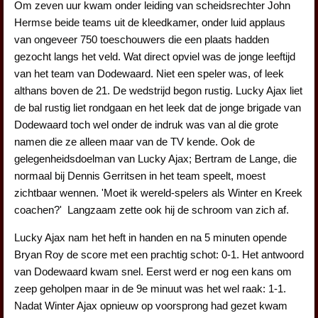
Om zeven uur kwam onder leiding van scheidsrechter John
Hermse beide teams uit de kleedkamer, onder luid applaus
van ongeveer 750 toeschouwers die een plaats hadden
gezocht langs het veld. Wat direct opviel was de jonge leeftijd
van het team van Dodewaard. Niet een speler was, of leek
althans boven de 21. De wedstrijd begon rustig. Lucky Ajax liet
de bal rustig liet rondgaan en het leek dat de jonge brigade van
Dodewaard toch wel onder de indruk was van al die grote
namen die ze alleen maar van de TV kende. Ook de
gelegenheidsdoelman van Lucky Ajax; Bertram de Lange, die
normaal bij Dennis Gerritsen in het team speelt, moest
zichtbaar wennen. 'Moet ik wereld-spelers als Winter en Kreek
coachen?' Langzaam zette ook hij de schroom van zich af.
Lucky Ajax nam het heft in handen en na 5 minuten opende
Bryan Roy de score met een prachtig schot: 0-1. Het antwoord
van Dodewaard kwam snel. Eerst werd er nog een kans om
zeep geholpen maar in de 9e minuut was het wel raak: 1-1.
Nadat Winter Ajax opnieuw op voorsprong had gezet kwam