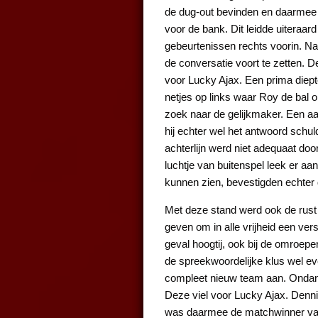
de dug-out bevinden en daarmee h
voor de bank. Dit leidde uitera
gebeurtenissen rechts voorin. Na
de conversatie voort te zetten. 
voor Lucky Ajax. Een prima diept
netjes op links waar Roy de bal 
zoek naar de gelijkmaker. Een aa
hij echter wel het antwoord schu
achterlijn werd niet adequaat doo
luchtje van buitenspel leek er aa
kunnen zien, bevestigden echter 
Met deze stand werd ook de rust 
geven om in alle vrijheid een vers
geval hoogtij, ook bij de omroepe
de spreekwoordelijke klus wel eve
compleet nieuw team aan. Ondank
Deze viel voor Lucky Ajax. Dennis
was daarmee de matchwinner va