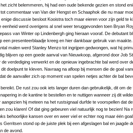
et zicht belemmeren, hij had een oude bekende gezien en stond enig
ard tot commentaar van Van der Hengst en Schaaphok die nu maar mo
 enige discussie besloot Kooistra toch maar eieren voor zijn geld te
De eenheid werd overigens al snel weer teruggevonden toen Bryan Ro
epass van Winter op Lindenbergh ging hieraan vooraf. De debutant ble
op een presenteerblaadje kreeg en hier dankbaar gebruik van maakte
ntal malen werd Stanley Menzo tot ingrijpen gedwongen, wat hij pri
ldig blijven op een goede aanval van Nieuwkoop, afgerond door Job St
r de verdediging verwerkt en de opnieuw ingebrachte bal werd over de 
n dit doelpunt te kleven. Navraag na afloop bij mensen die de goal van
dat de aanvaller zich op moment van spelen netjes achter de bal bev
bereikt. De rust zou ook iets langer duren dan gebruikelijk, dit om d
napering in de kantine te bestellen en te nuttigen wanneer zij dit wild
r aangezien hij meteen na het rustsignaal durfde te voorspellen dat de 
n zou klaren! Of dat ging gebeuren viel natuurlijk nog te bezien! Na
s behoorlijke kansen over en weer viel er echter nog maar één goal
 Gerritsen stond op de juiste plek bij een afgeslagen bal en jaagde de
n de avond.