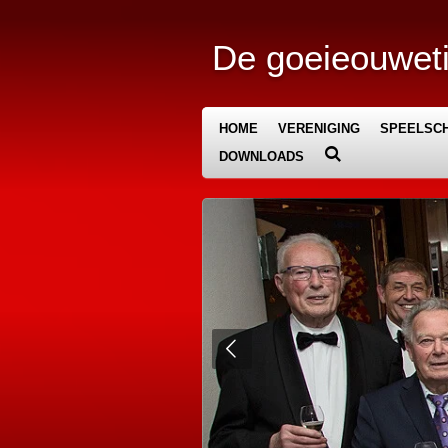
Ga
direct
De goeieouweti
naar
de
hoofdinhoud
HOME
VERENIGING
SPEELSCH
DOWNLOADS