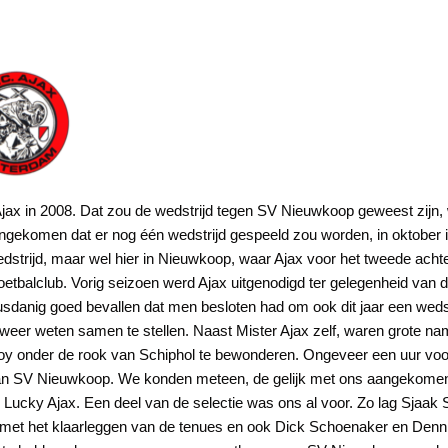
Ajax in 2008. Dat zou de wedstrijd tegen SV Nieuwkoop geweest zijn, 
gekomen dat er nog één wedstrijd gespeeld zou worden, in oktober
 wedstrijd, maar wel hier in Nieuwkoop, waar Ajax voor het tweede ac
voetbalclub. Vorig seizoen werd Ajax uitgenodigd ter gelegenheid van
usdanig goed bevallen dat men besloten had om ook dit jaar een wedst
weer weten samen te stellen. Naast Mister Ajax zelf, waren grote n
oy onder de rook van Schiphol te bewonderen. Ongeveer een uur voo
 van SV Nieuwkoop. We konden meteen, de gelijk met ons aangekomen
Lucky Ajax. Een deel van de selectie was ons al voor. Zo lag Sjaak 
met het klaarleggen van de tenues en ook Dick Schoenaker en Denni