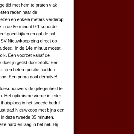
e tijd met hem te praten vlak
esten raden naar de
 kiezen en enkele meters verderop
y in de 8e minuut 0-1 scoorde
ef goed kijken en gaf de bal
. SV Nieuwkoop ging direct op
ma deed. In de 14e minuut moest
olk. Een voorzet vanaf de
doellijn getikt door Stolk. Een
uit een betere positie hadden
ond. Een prima goal derhalve!
e toeschouwers de gelegenheid te
en. Het optimisme vierde in ieder
thuisploeg in het tweede bedrijf
 rust trad Nieuwkoop met bijna een
 in deze tweede 35 minuten.
ze hard en laag in het net. Hij