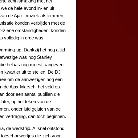
orte kennismaking met het
e de hele avond in- en uit
 van de Ajax-muziek afstemmen,
anisatie konden verblijden met de
nvoorziene omstandigheden, konden
 volledig in orde was!
warming-up. Dankzij het nog altijd
 afwezige was nog Stanley
k die helaas nog moest aangeven
 kwartier uit te stellen. De DJ
e mee om de aanwezigen nog een
an de Ajax-Marsch, het veld op.
an door een aantal pupillen die
ater, op het teken van de
men, onder luid gejuich van de
en vertraging, dan toch beginnen.
, de wedstrijd. Al snel ontstond
f toeschouwertjes die zich voor