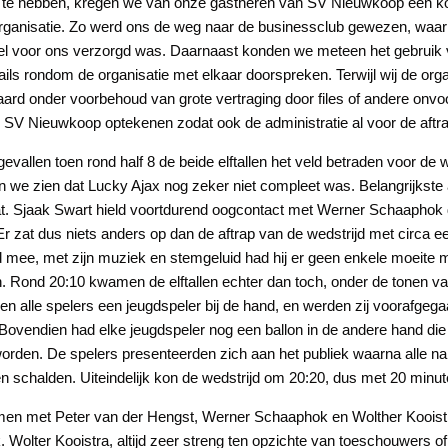
t te hebben, kregen we van onze gastheren van SV Nieuwkoop een k
rganisatie. Zo werd ons de weg naar de businessclub gewezen, waar w
eel voor ons verzorgd was. Daarnaast konden we meteen het gebruik
ails rondom de organisatie met elkaar doorspreken. Terwijl wij de org
eraard onder voorbehoud van grote vertraging door files of andere o
 SV Nieuwkoop optekenen zodat ook de administratie al voor de aftrap
gevallen toen rond half 8 de beide elftallen het veld betraden voor de 
n we zien dat Lucky Ajax nog zeker niet compleet was. Belangrijkste
 zat. Sjaak Swart hield voortdurend oogcontact met Werner Schaapho
r zat dus niets anders op dan de aftrap van de wedstrijd met circa een
d mee, met zijn muziek en stemgeluid had hij er geen enkele moeit
en. Rond 20:10 kwamen de elftallen echter dan toch, onder de tonen v
en alle spelers een jeugdspeler bij de hand, en werden zij voorafgega
ovendien had elke jeugdspeler nog een ballon in de andere hand die l
rden. De spelers presenteerden zich aan het publiek waarna alle na
n schalden. Uiteindelijk kon de wedstrijd om 20:20, dus met 20 minut
men met Peter van der Hengst, Werner Schaaphok en Wolther Kooistra
. Wolter Kooistra, altijd zeer streng ten opzichte van toeschouwers o