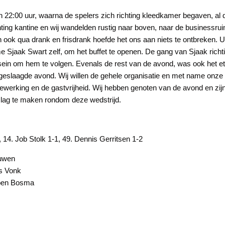
gen 22:00 uur, waarna de spelers zich richting kleedkamer begaven, al
chting kantine en wij wandelden rustig naar boven, naar de businessr
 ook qua drank en frisdrank hoefde het ons aan niets te ontbreken. 
 Sjaak Swart zelf, om het buffet te openen. De gang van Sjaak richt
 sein om hem te volgen. Evenals de rest van de avond, was ook het e
 geslaagde avond. Wij willen de gehele organisatie en met name onz
erking en de gastvrijheid. Wij hebben genoten van de avond en zijn 
slag te maken rondom deze wedstrijd.
 14. Job Stolk 1-1, 49. Dennis Gerritsen 1-2
uwen
s Vonk
en Bosma