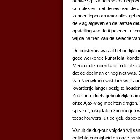
aanwezig. Na de spelers begroe
complex en met de rest van de o
konden lopen en waar alles geh
de vlag afgeven en de laatste det
opstelling van de Ajacieden, uit
wij de namen van de selectie van
De duisternis was al behoorlijk in
goed werkende kunstlicht, konde
Menzo, die inderdaad in de file
dat de doelman er nog niet was. E
van Nieuwkoop wist hier wel raa
kwartiertje langer bezig te houd
Zoals inmiddels gebruikelijk, nam
onze Ajax-vlag mochten dragen. B
speaker, losgelaten zou mogen wo
toeschouwers, uit de geluidsboxe
Vanuit de dug-out volgden wij sa
er lichte onenigheid op onze bank