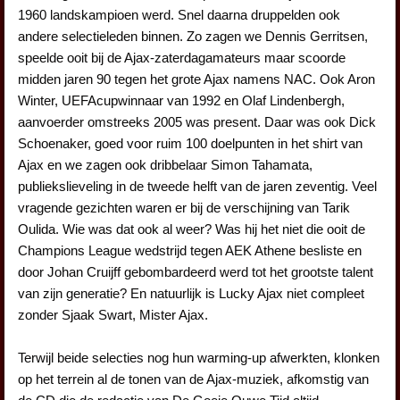
1960 landskampioen werd. Snel daarna druppelden ook
andere selectieleden binnen. Zo zagen we Dennis Gerritsen,
speelde ooit bij de Ajax-zaterdagamateurs maar scoorde
midden jaren 90 tegen het grote Ajax namens NAC. Ook Aron
Winter, UEFAcupwinnaar van 1992 en Olaf Lindenbergh,
aanvoerder omstreeks 2005 was present. Daar was ook Dick
Schoenaker, goed voor ruim 100 doelpunten in het shirt van
Ajax en we zagen ook dribbelaar Simon Tahamata,
publiekslieveling in de tweede helft van de jaren zeventig. Veel
vragende gezichten waren er bij de verschijning van Tarik
Oulida. Wie was dat ook al weer? Was hij het niet die ooit de
Champions League wedstrijd tegen AEK Athene besliste en
door Johan Cruijff gebombardeerd werd tot het grootste talent
van zijn generatie? En natuurlijk is Lucky Ajax niet compleet
zonder Sjaak Swart, Mister Ajax.
Terwijl beide selecties nog hun warming-up afwerkten, klonken
op het terrein al de tonen van de Ajax-muziek, afkomstig van