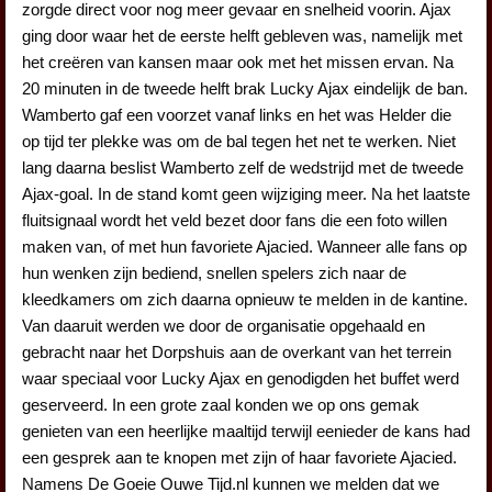
zorgde direct voor nog meer gevaar en snelheid voorin. Ajax
ging door waar het de eerste helft gebleven was, namelijk met
het creëren van kansen maar ook met het missen ervan. Na
20 minuten in de tweede helft brak Lucky Ajax eindelijk de ban.
Wamberto gaf een voorzet vanaf links en het was Helder die
op tijd ter plekke was om de bal tegen het net te werken. Niet
lang daarna beslist Wamberto zelf de wedstrijd met de tweede
Ajax-goal. In de stand komt geen wijziging meer. Na het laatste
fluitsignaal wordt het veld bezet door fans die een foto willen
maken van, of met hun favoriete Ajacied. Wanneer alle fans op
hun wenken zijn bediend, snellen spelers zich naar de
kleedkamers om zich daarna opnieuw te melden in de kantine.
Van daaruit werden we door de organisatie opgehaald en
gebracht naar het Dorpshuis aan de overkant van het terrein
waar speciaal voor Lucky Ajax en genodigden het buffet werd
geserveerd. In een grote zaal konden we op ons gemak
genieten van een heerlijke maaltijd terwijl eenieder de kans had
een gesprek aan te knopen met zijn of haar favoriete Ajacied.
Namens De Goeie Ouwe Tijd.nl kunnen we melden dat we