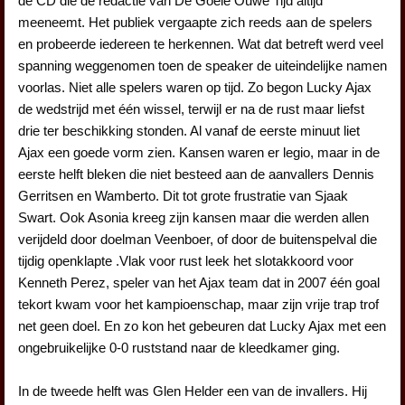
de CD die de redactie van De Goeie Ouwe Tijd altijd
meeneemt. Het publiek vergaapte zich reeds aan de spelers
en probeerde iedereen te herkennen. Wat dat betreft werd veel
spanning weggenomen toen de speaker de uiteindelijke namen
voorlas. Niet alle spelers waren op tijd. Zo begon Lucky Ajax
de wedstrijd met één wissel, terwijl er na de rust maar liefst
drie ter beschikking stonden. Al vanaf de eerste minuut liet
Ajax een goede vorm zien. Kansen waren er legio, maar in de
eerste helft bleken die niet besteed aan de aanvallers Dennis
Gerritsen en Wamberto. Dit tot grote frustratie van Sjaak
Swart. Ook Asonia kreeg zijn kansen maar die werden allen
verijdeld door doelman Veenboer, of door de buitenspelval die
tijdig openklapte .Vlak voor rust leek het slotakkoord voor
Kenneth Perez, speler van het Ajax team dat in 2007 één goal
tekort kwam voor het kampioenschap, maar zijn vrije trap trof
net geen doel. En zo kon het gebeuren dat Lucky Ajax met een
ongebruikelijke 0-0 ruststand naar de kleedkamer ging.
In de tweede helft was Glen Helder een van de invallers. Hij