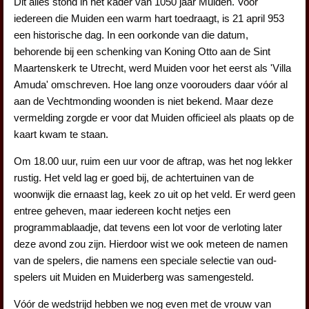
Dit alles stond in het kader van 1050 jaar Muiden. Voor
iedereen die Muiden een warm hart toedraagt, is 21 april 953
een historische dag. In een oorkonde van die datum,
behorende bij een schenking van Koning Otto aan de Sint
Maartenskerk te Utrecht, werd Muiden voor het eerst als 'Villa
Amuda' omschreven. Hoe lang onze voorouders daar vóór al
aan de Vechtmonding woonden is niet bekend. Maar deze
vermelding zorgde er voor dat Muiden officieel als plaats op de
kaart kwam te staan.
Om 18.00 uur, ruim een uur voor de aftrap, was het nog lekker
rustig. Het veld lag er goed bij, de achtertuinen van de
woonwijk die ernaast lag, keek zo uit op het veld. Er werd geen
entree geheven, maar iedereen kocht netjes een
programmablaadje, dat tevens een lot voor de verloting later
deze avond zou zijn. Hierdoor wist we ook meteen de namen
van de spelers, die namens een speciale selectie van oud-
spelers uit Muiden en Muiderberg was samengesteld.
Vóór de wedstrijd hebben we nog even met de vrouw van