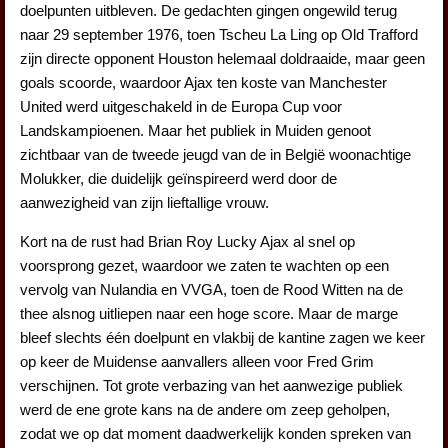
doelpunten uitbleven. De gedachten gingen ongewild terug
naar 29 september 1976, toen Tscheu La Ling op Old Trafford
zijn directe opponent Houston helemaal doldraaide, maar geen
goals scoorde, waardoor Ajax ten koste van Manchester
United werd uitgeschakeld in de Europa Cup voor
Landskampioenen. Maar het publiek in Muiden genoot
zichtbaar van de tweede jeugd van de in België woonachtige
Molukker, die duidelijk geïnspireerd werd door de
aanwezigheid van zijn lieftallige vrouw.
Kort na de rust had Brian Roy Lucky Ajax al snel op
voorsprong gezet, waardoor we zaten te wachten op een
vervolg van Nulandia en VVGA, toen de Rood Witten na de
thee alsnog uitliepen naar een hoge score. Maar de marge
bleef slechts één doelpunt en vlakbij de kantine zagen we keer
op keer de Muidense aanvallers alleen voor Fred Grim
verschijnen. Tot grote verbazing van het aanwezige publiek
werd de ene grote kans na de andere om zeep geholpen,
zodat we op dat moment daadwerkelijk konden spreken van