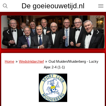
De goeieouwetijd.nl
Ga
direct
naar
de
hoofdinhoud
Home
»
Wedstrijdarchief
»
Oud Muiden/Muiderberg - Lucky
Ajax 2-4 (1-1)