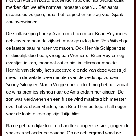
merken dat 'we effe normaal moesten doen'… Een aantal
discussies volgden, maar het respect en ontzag voor Sjaak
zou overwinnen.
De slotfase ging Lucky Ajax in met tien man. Brian Roy moest
geblesseerd naar de zijkant, maar gelukkig kon Rob Witschge
de laatste paar minuten volmaken. Ook Hennie Schipper zat
er duidelijk doorheen, vroeg aan Werner of Brian Roy er nog
eventjes in kon, maar dat zat er niet in. Hierdoor maakte
Hennie van dichtbij het succesvolle einde van deze wedstrijd
mee. In de laatste twee minuten van de wedstrijd vonden
Sonny Silooy en Martin Wiggemansen toch nog het net, zodat
de winstpremies alsnog naar de Amsterdammer gingen. De
zon was verdwenen en een frisse wind maakte zich meester
over het veld van Muiden, toen Bep Thomas tegen half negen
voor de laatste keer op zijn fluitje blies.
Na de gebruikelijke foto- en handtekeningensessies, gingen de
spelers snel onder de douche. Op de achtergrond vond de