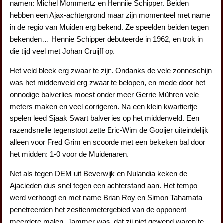
namen: Michel Mommertz en Henniie Schipper. Beiden
hebben een Ajax-achtergrond maar zijn momenteel met name
in de regio van Muiden erg bekend. Ze speelden beiden tegen
bekenden… Hennie Schipper debuteerde in 1962, en trok in
die tijd veel met Johan Cruijff op.
Het veld bleek erg zwaar te zijn. Ondanks de vele zonneschijn
was het middenveld erg zwaar te belopen, en mede door het
onnodige balverlies moest onder meer Gerrie Mühren vele
meters maken en veel corrigeren. Na een klein kwartiertje
spelen leed Sjaak Swart balverlies op het middenveld. Een
razendsnelle tegenstoot zette Eric-Wim de Gooijer uiteindelijk
alleen voor Fred Grim en scoorde met een bekeken bal door
het midden: 1-0 voor de Muidenaren.
Net als tegen DEM uit Beverwijk en Nulandia keken de
Ajacieden dus snel tegen een achterstand aan. Het tempo
werd verhoogt en met name Brian Roy en Simon Tahamata
penetreerden het zestienmetergebied van de opponent
meerdere malen. Jammer was, dat zij niet gewend waren te