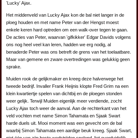
'Lucky' Ajax.
Het middenveld van Lucky Ajax kon de bal niet langer in de
ploeg houden en met name Peter van der Hengst moest
enkele keren hard optreden om een walk-over tegen te gaan.
De acties van Peter, waarvan 'gifkikker' Edgar Davids volgens
ons nog heel veel kan leren, hadden we erg nodig, al
benaderde Peter was ons betreft de grens van het toelaatbare.
Maar van gemene en zware overtredingen was gelukkig geen
sprake.
Muiden rook de gelijkmaker en kreeg deze halverwege het
tweede bedrijf. Invaller Frank Heijnis klopte Fred Grim na een
klein kwartiertje spelen van dichtbij en de ploegen stonden
weer gelijk. Terwijl Muiden eigenlijk meer verdiende, zocht
Lucky Ajax toch weer de aanval. Aan de rechterkant van het
veld vochten met name Simon Tahamata en Sjaak Swart
harde duels uit. Mooi moment was een gevecht om de bal
waarbij Simon Tahamata een aardige beuk kreeg. Sjaak Swart,
niet één van zijn beste wedstrijden spelend, liet overduidelijk