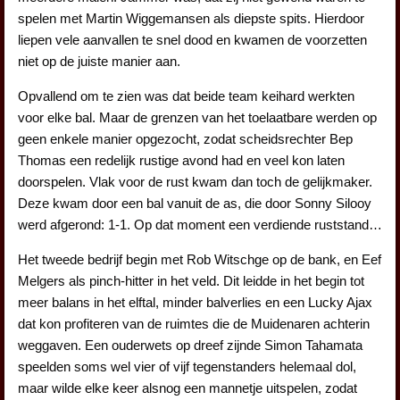
spelen met Martin Wiggemansen als diepste spits. Hierdoor
liepen vele aanvallen te snel dood en kwamen de voorzetten
niet op de juiste manier aan.
Opvallend om te zien was dat beide team keihard werkten
voor elke bal. Maar de grenzen van het toelaatbare werden op
geen enkele manier opgezocht, zodat scheidsrechter Bep
Thomas een redelijk rustige avond had en veel kon laten
doorspelen. Vlak voor de rust kwam dan toch de gelijkmaker.
Deze kwam door een bal vanuit de as, die door Sonny Silooy
werd afgerond: 1-1. Op dat moment een verdiende ruststand…
Het tweede bedrijf begin met Rob Witschge op de bank, en Eef
Melgers als pinch-hitter in het veld. Dit leidde in het begin tot
meer balans in het elftal, minder balverlies en een Lucky Ajax
dat kon profiteren van de ruimtes die de Muidenaren achterin
weggaven. Een ouderwets op dreef zijnde Simon Tahamata
speelden soms wel vier of vijf tegenstanders helemaal dol,
maar wilde elke keer alsnog een mannetje uitspelen, zodat