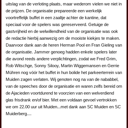
uitslag van de verloting plaats, maar wederom vielen we niet in
de prijzen. De organisatie prepareerde een werkelijk
voortreffelijk buffet in een zaaltje achter de kantine, dat
speciaal voor de spelers was gereserveerd. Getuige de
gastvrijheid en de welwillendheid van de organisatie was ook
de redactie hierbij aanwezig om de mooiste kiekjes te maken.
Daarvoor dank aan de heren Herman Pool en Fran Gieling van
de organisatie. Jammer genoeg hadden enkele spelers later
die avond reeds andere verplichtingen, zodat we Fred Grim,
Rob Witschge, Sonny Silooy, Martin Wiggemansen en Gerrie
Mühren nog vóór het buffet in hun bolide het parkeerterrein van
Muiden zagen verlaten. Wij genoten nog na van de nababbel,
van de speeches door de organisatie en waren zelfs bereid om
de Ajacieden voortdurend te voorzien van een welverdiend
glas frisdrank en/of bier. Met een voldaan gevoel vertrokken
we om 22.00 uur uit Muiden...met dank aan SC Muiden en SC
Muiderberg....