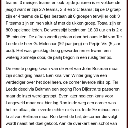
teams, 3 meisjes teams en ook bij de junioren is er voldoende
jeugd want er zijn 2 A teams, 2 B en 3 C teams; bij de D groep
zijn er 4 teams de E tjes bestaan uit 6 groepen terwijl er ook 9
F teams zijn en men sluit af met de ukken groep. Totaal zijn er
800 spelende leden. De wedstrijd begint om 18.30 uur en is 2 x
35 minuten. De aftrap wordt gedaan door het oudste lid van Ter
Leede de heer G. Molenaar (92 jaar jong) en Pepijn Vis (5 jaar
oud). Het was gelukkig droog geworden en er kwam een
waterig zonnetje door, de partij begon in een rustig tempo.
De eerste poging kwam van de voet van John Bosman maar
zijn schot ging naast. Een knal van Winter ging via een
verdediger over het doel heen, de corner leverde niks op. Ter
Leede deed via Beltman een poging Ron Dijkstra te passeren
maar de inzet werd gestopt. Even later nog een kans voor
Langeveld maar ook hier lag Ron in de weg een corner was
het resultaat, die leverde echter niets op. In de 9e minuut een
knal van Beltman maar Ron keert de bal, de corner die volgt
wordt naast het doel gekopt. Aan de overkant een schot van