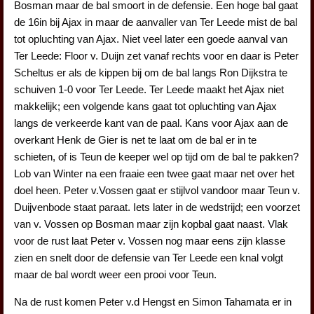
Bosman maar de bal smoort in de defensie. Een hoge bal gaat
de 16in bij Ajax in maar de aanvaller van Ter Leede mist de bal
tot opluchting van Ajax. Niet veel later een goede aanval van
Ter Leede: Floor v. Duijn zet vanaf rechts voor en daar is Peter
Scheltus er als de kippen bij om de bal langs Ron Dijkstra te
schuiven 1-0 voor Ter Leede. Ter Leede maakt het Ajax niet
makkelijk; een volgende kans gaat tot opluchting van Ajax
langs de verkeerde kant van de paal. Kans voor Ajax aan de
overkant Henk de Gier is net te laat om de bal er in te
schieten, of is Teun de keeper wel op tijd om de bal te pakken?
Lob van Winter na een fraaie een twee gaat maar net over het
doel heen. Peter v.Vossen gaat er stijlvol vandoor maar Teun v.
Duijvenbode staat paraat. Iets later in de wedstrijd; een voorzet
van v. Vossen op Bosman maar zijn kopbal gaat naast. Vlak
voor de rust laat Peter v. Vossen nog maar eens zijn klasse
zien en snelt door de defensie van Ter Leede een knal volgt
maar de bal wordt weer een prooi voor Teun.
Na de rust komen Peter v.d Hengst en Simon Tahamata er in