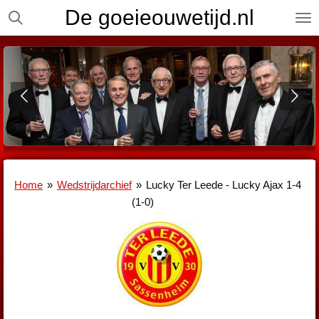
De goeieouwetijd.nl
Ga
direct
naar
de
hoofdinhoud
Home
»
Wedstrijdarchief
»
Lucky Ter Leede - Lucky Ajax 1-4
(1-0)