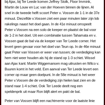
bij Ajax, bij Ter Leede komen Jeffrey Stolk, Floor Immink,
Martin de Louw en Luc van der Hoeven binnen de lijnen. Al
snel in de tweede helft scoort Peter v. Vossen de 1-1 in de 37e
minuut. Diezelfde v.Vossen ziet een paar minuten later zijn lob
rakelings naast het doel gaan. In de 41e minuut omspeelt
Peter v.Vossen na een solo de keeper en plaatst de bal voor
de 1-2 in het doel. Uit een combinatie tussen Tahamata en v.
Vossen gaat de bal via de keeper van Ter Leede corner. Het
levert geen gevaar voor het doel van Teun op. In de 46e minuut
gaat Peter van Vossen er weer van tussen; de verdediging kan
hem niet weer houden als hij de stand op 1-3 schiet. Wissel
aan Ajax kant: Martin Wiggemansen mag uitrusten en Wilco v.
Buuren komt in het veld. Een aanval van Ter Leede levert een
corner op maar geen doelpunt. In de 58e minuut is het weer
Peter v.Vossen die de verdediging zijn hielen laat zien en de
stand naar 1-4 schiet. Ook Ter Leede deelt nog een
speldenprik uit maar Ron blijft alert en pakt de bal.
Peter van Vossen blijft een nachtmerrie voor de laatste linie