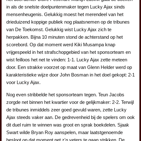
in als de snelste doelpuntenmaker tegen Lucky Ajax sinds
mensenheugenis. Gelukkig moest het merendeel van het
drieduizend koppige publiek nog plaatsnemen op de tribunes
van De Toekomst. Gelukkig wist Lucky Ajax zich te
herpakken. Bijna 10 minuten stond de achterstand op het
scorebord. Op dat moment werd Kiki Musampa knap
vrijgespeeld in het strafschopgebied van het sponsorteam en
wist feilloos het net te vinden: 1-1. Lucky Ajax zette meteen
door. Een strakke voorzet op maat van Glenn Helder werd op
karakteristieke wijze door John Bosman in het doel gekopt: 2-1
voor Lucky Ajax.
Nog even stribbelde het sponsorteam tegen. Teun Jacobs
zorgde net binnen het kwartier voor de gelijkmaker: 2-2. Terwijl
de tribunes inmiddels zeer goed gevuld waren, zette Lucky
Ajax steeds vaker aan. De gedrevenheid bij de spelers om ook
dit duel ruim te winnen was groot en sprak boekdelen. Sjaak
Swart wilde Bryan Roy aanspelen, maar laatstgenoemde
besloot op dat moment net z'n veters te gaan strikken. De