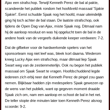
Ajax een strafschop. Terwijl Kenneth Perez de bal al pakte,
scandeerde het publiek rondom het hoofdveld massaal 'Sjakie
Sjakie!'. Eerst schudde Sjaak nog het hoofd, maar uiteindelijk
ging hij toch achter de bal staan. De laatste strafschop, ook
tijdens de Open Dag van Ajax, miste Sjaak nog. Ditmaal nam
hij de aanloop resoluut en was hij opgelucht toen de bal in de
andere hoek van de vergeefs duikende keeper verdween: 7-2.
Dat de gifbeker voor de hardwerkende spelers van het
sponsorteam nog niet leef was, bleek kort daarna. Wederom
kreeg Lucky Ajax een strafschop, maar ditmaal liep Sjaak
Swart weg van de zestienmeterlijn. Ook nu begon het publiek
massaal om Sjaak Swart te vragen. Hoofdschuddend legde
iedereen zich erbij neer dat Kenneth Perez de pingel zou gaan
nemen. Blijkbaar hadden zijn medespelers Sjaak gewezen op
de wens van het publiek, want op gegeven moment draaide
Sjaak zich om, nam een aanloop en schoot de bal in het net.
De teller stopte drie minuten later toen Kenneth Perez alsnog
scoorde: 9-2.