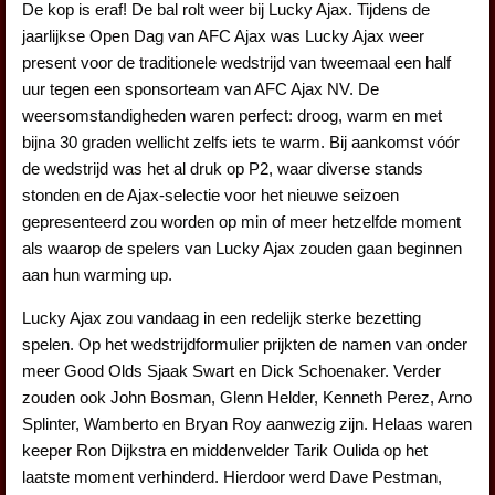
De kop is eraf! De bal rolt weer bij Lucky Ajax. Tijdens de
jaarlijkse Open Dag van AFC Ajax was Lucky Ajax weer
present voor de traditionele wedstrijd van tweemaal een half
uur tegen een sponsorteam van AFC Ajax NV. De
weersomstandigheden waren perfect: droog, warm en met
bijna 30 graden wellicht zelfs iets te warm. Bij aankomst vóór
de wedstrijd was het al druk op P2, waar diverse stands
stonden en de Ajax-selectie voor het nieuwe seizoen
gepresenteerd zou worden op min of meer hetzelfde moment
als waarop de spelers van Lucky Ajax zouden gaan beginnen
aan hun warming up.
Lucky Ajax zou vandaag in een redelijk sterke bezetting
spelen. Op het wedstrijdformulier prijkten de namen van onder
meer Good Olds Sjaak Swart en Dick Schoenaker. Verder
zouden ook John Bosman, Glenn Helder, Kenneth Perez, Arno
Splinter, Wamberto en Bryan Roy aanwezig zijn. Helaas waren
keeper Ron Dijkstra en middenvelder Tarik Oulida op het
laatste moment verhinderd. Hierdoor werd Dave Pestman,