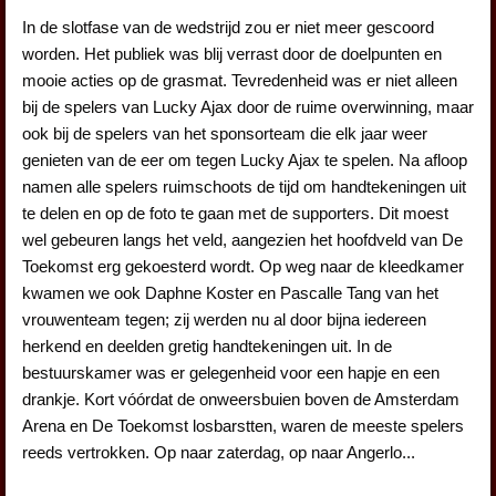
In de slotfase van de wedstrijd zou er niet meer gescoord
worden. Het publiek was blij verrast door de doelpunten en
mooie acties op de grasmat. Tevredenheid was er niet alleen
bij de spelers van Lucky Ajax door de ruime overwinning, maar
ook bij de spelers van het sponsorteam die elk jaar weer
genieten van de eer om tegen Lucky Ajax te spelen. Na afloop
namen alle spelers ruimschoots de tijd om handtekeningen uit
te delen en op de foto te gaan met de supporters. Dit moest
wel gebeuren langs het veld, aangezien het hoofdveld van De
Toekomst erg gekoesterd wordt. Op weg naar de kleedkamer
kwamen we ook Daphne Koster en Pascalle Tang van het
vrouwenteam tegen; zij werden nu al door bijna iedereen
herkend en deelden gretig handtekeningen uit. In de
bestuurskamer was er gelegenheid voor een hapje en een
drankje. Kort vóórdat de onweersbuien boven de Amsterdam
Arena en De Toekomst losbarstten, waren de meeste spelers
reeds vertrokken. Op naar zaterdag, op naar Angerlo...