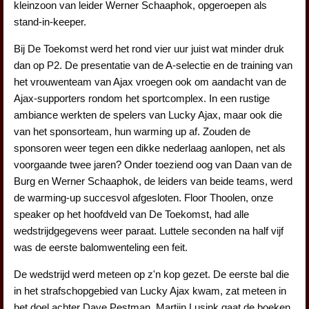
kleinzoon van leider Werner Schaaphok, opgeroepen als
stand-in-keeper.
Bij De Toekomst werd het rond vier uur juist wat minder druk
dan op P2. De presentatie van de A-selectie en de training van
het vrouwenteam van Ajax vroegen ook om aandacht van de
Ajax-supporters rondom het sportcomplex. In een rustige
ambiance werkten de spelers van Lucky Ajax, maar ook die
van het sponsorteam, hun warming up af. Zouden de
sponsoren weer tegen een dikke nederlaag aanlopen, net als
voorgaande twee jaren? Onder toeziend oog van Daan van de
Burg en Werner Schaaphok, de leiders van beide teams, werd
de warming-up succesvol afgesloten. Floor Thoolen, onze
speaker op het hoofdveld van De Toekomst, had alle
wedstrijdgegevens weer paraat. Luttele seconden na half vijf
was de eerste balomwenteling een feit.
De wedstrijd werd meteen op z'n kop gezet. De eerste bal die
in het strafschopgebied van Lucky Ajax kwam, zat meteen in
het doel achter Dave Pestman. Martijn Lusink gaat de boeken