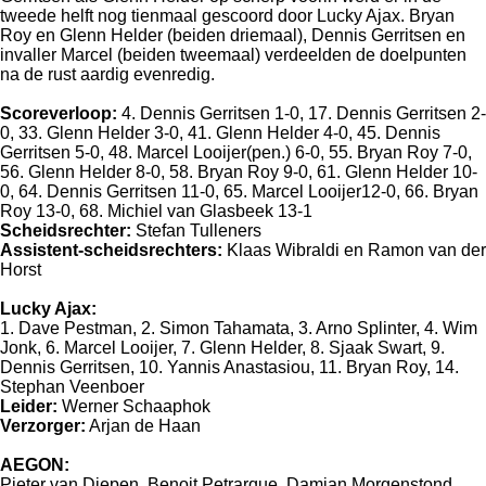
tweede helft nog tienmaal gescoord door Lucky Ajax. Bryan
Roy en Glenn Helder (beiden driemaal), Dennis Gerritsen en
invaller Marcel (beiden tweemaal) verdeelden de doelpunten
na de rust aardig evenredig.
Scoreverloop:
4. Dennis Gerritsen 1-0, 17. Dennis Gerritsen 2-
0, 33. Glenn Helder 3-0, 41. Glenn Helder 4-0, 45. Dennis
Gerritsen 5-0, 48. Marcel Looijer(pen.) 6-0, 55. Bryan Roy 7-0,
56. Glenn Helder 8-0, 58. Bryan Roy 9-0, 61. Glenn Helder 10-
0, 64. Dennis Gerritsen 11-0, 65. Marcel Looijer12-0, 66. Bryan
Roy 13-0, 68. Michiel van Glasbeek 13-1
Scheidsrechter:
Stefan Tulleners
Assistent-scheidsrechters:
Klaas Wibraldi en Ramon van der
Horst
Lucky Ajax:
1. Dave Pestman, 2. Simon Tahamata, 3. Arno Splinter, 4. Wim
Jonk, 6. Marcel Looijer, 7. Glenn Helder, 8. Sjaak Swart, 9.
Dennis Gerritsen, 10. Yannis Anastasiou, 11. Bryan Roy, 14.
Stephan Veenboer
Leider:
Werner Schaaphok
Verzorger:
Arjan de Haan
AEGON:
Pieter van Diepen, Benoit Petrarque, Damian Morgenstond,