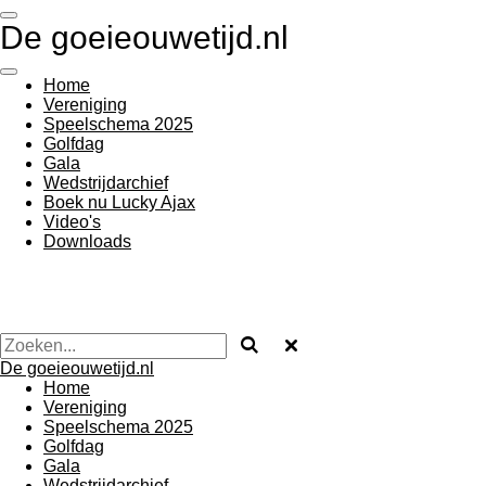
Ga
De goeieouwetijd.nl
direct
naar
de
Home
hoofdinhoud
Vereniging
Speelschema 2025
Golfdag
Gala
Wedstrijdarchief
Boek nu Lucky Ajax
Video's
Downloads
De goeieouwetijd.nl
Home
Vereniging
Speelschema 2025
Golfdag
Gala
Wedstrijdarchief