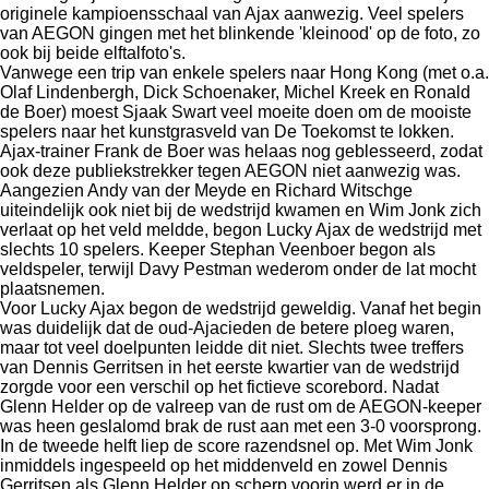
originele kampioensschaal van Ajax aanwezig. Veel spelers
van AEGON gingen met het blinkende 'kleinood' op de foto, zo
ook bij beide elftalfoto's.
Vanwege een trip van enkele spelers naar Hong Kong (met o.a.
Olaf Lindenbergh, Dick Schoenaker, Michel Kreek en Ronald
de Boer) moest Sjaak Swart veel moeite doen om de mooiste
spelers naar het kunstgrasveld van De Toekomst te lokken.
Ajax-trainer Frank de Boer was helaas nog geblesseerd, zodat
ook deze publiekstrekker tegen AEGON niet aanwezig was.
Aangezien Andy van der Meyde en Richard Witschge
uiteindelijk ook niet bij de wedstrijd kwamen en Wim Jonk zich
verlaat op het veld meldde, begon Lucky Ajax de wedstrijd met
slechts 10 spelers. Keeper Stephan Veenboer begon als
veldspeler, terwijl Davy Pestman wederom onder de lat mocht
plaatsnemen.
Voor Lucky Ajax begon de wedstrijd geweldig. Vanaf het begin
was duidelijk dat de oud-Ajacieden de betere ploeg waren,
maar tot veel doelpunten leidde dit niet. Slechts twee treffers
van Dennis Gerritsen in het eerste kwartier van de wedstrijd
zorgde voor een verschil op het fictieve scorebord. Nadat
Glenn Helder op de valreep van de rust om de AEGON-keeper
was heen geslalomd brak de rust aan met een 3-0 voorsprong.
In de tweede helft liep de score razendsnel op. Met Wim Jonk
inmiddels ingespeeld op het middenveld en zowel Dennis
Gerritsen als Glenn Helder op scherp voorin werd er in de