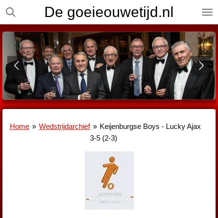
De goeieouwetijd.nl
Ga
direct
naar
de
hoofdinhoud
Home
»
Wedstrijdarchief
»
Keijenburgse Boys - Lucky Ajax
3-5 (2-3)