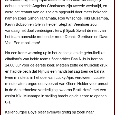
debuut, speelde Angelos Charisteas zijn tweede wedstrijd, en
werd het restant van de spelers opgevuld door meer bekende
namen zoals Simon Tahamata, Rob Witschge, Kiki Musampa,
Kevin Bobson en Glenn Helder. Stephan Veenboer zou
vandaag het doel verdedigen, terwijl Sjaak Swart de rest van
het team aanvulde met onder meer Dennis Gerritsen en Dave
Vos. Een mooi team!
Na een korte warming up in het zonnetje en de gebruikelijke
elftalfoto’s van beide teams floot arbiter Bas Nijhuis kort na
14.00 uur voor de eerste keer. Meteen zette de thuisclub druk
en had de pech dat Nijhuis een handsbal zag toen de bal na
twee minute al in het doel van Lucky Ajax verdween. Luttele
minute later zorgde een voorzet van Glenn Helder voor onrust
in de Achterhoekse verdediging, waarna Brutil Hosé met een
assist Kiki Musampa in stelling bracht op de score te openen:
0-1.
Keijenburgse Boys bleef evenwel gretig op zoek naar