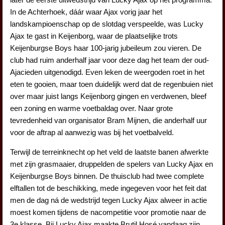
In de Achterhoek, dáár waar Ajax vorig jaar het
landskampioenschap op de slotdag verspeelde, was Lucky
Ajax te gast in Keijenborg, waar de plaatselijke trots
Keijenburgse Boys haar 100-jarig jubeileum zou vieren. De
club had ruim anderhalf jaar voor deze dag het team der oud-
Ajacieden uitgenodigd. Even leken de weergoden roet in het
eten te gooien, maar toen duidelijk werd dat de regenbuien niet
over maar juist langs Keijenborg gingen en verdwenen, bleef
een zoning en warme voetbaldag over. Naar grote
tevredenheid van organisator Bram Mijnen, die anderhalf uur
voor de aftrap al aanwezig was bij het voetbalveld.
Terwijl de terreinknecht op het veld de laatste banen afwerkte
met zijn grasmaaier, druppelden de spelers van Lucky Ajax en
Keijenburgse Boys binnen. De thuisclub had twee complete
elftallen tot de beschikking, mede ingegeven voor het feit dat
men de dag ná de wedstrijd tegen Lucky Ajax alweer in actie
moest komen tijdens de nacompetitie voor promotie naar de
3e klasse. Bij Lucky Ajax maakte Brutil Hosé vandaag zijn