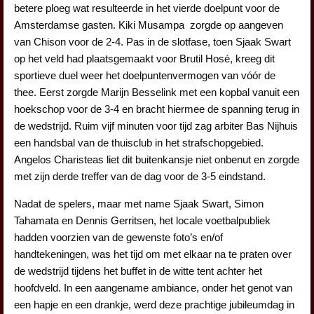
betere ploeg wat resulteerde in het vierde doelpunt voor de
Amsterdamse gasten. Kiki Musampa zorgde op aangeven
van Chison voor de 2-4. Pas in de slotfase, toen Sjaak Swart
op het veld had plaatsgemaakt voor Brutil Hosé, kreeg dit
sportieve duel weer het doelpuntenvermogen van vóór de
thee. Eerst zorgde Marijn Besselink met een kopbal vanuit een
hoekschop voor de 3-4 en bracht hiermee de spanning terug in
de wedstrijd. Ruim vijf minuten voor tijd zag arbiter Bas Nijhuis
een handsbal van de thuisclub in het strafschopgebied.
Angelos Charisteas liet dit buitenkansje niet onbenut en zorgde
met zijn derde treffer van de dag voor de 3-5 eindstand.
Nadat de spelers, maar met name Sjaak Swart, Simon
Tahamata en Dennis Gerritsen, het locale voetbalpubliek
hadden voorzien van de gewenste foto’s en/of
handtekeningen, was het tijd om met elkaar na te praten over
de wedstrijd tijdens het buffet in de witte tent achter het
hoofdveld. In een aangename ambiance, onder het genot van
een hapje en een drankje, werd deze prachtige jubileumdag in