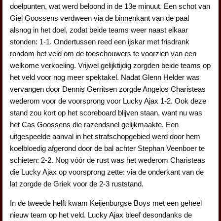
doelpunten, wat werd beloond in de 13e minuut. Een schot van
Giel Goossens verdween via de binnenkant van de paal
alsnog in het doel, zodat beide teams weer naast elkaar
stonden: 1-1. Ondertussen reed een ijskar met frisdrank
rondom het veld om de toeschouwers te voorzien van een
welkome verkoeling. Vrijwel gelijktijdig zorgden beide teams op
het veld voor nog meer spektakel. Nadat Glenn Helder was
vervangen door Dennis Gerritsen zorgde Angelos Charisteas
wederom voor de voorsprong voor Lucky Ajax 1-2. Ook deze
stand zou kort op het scoreboard blijven staan, want nu was
het Cas Goossens die razendsnel gelijkmaakte. Een
uitgespeelde aanval in het strafschopgebied werd door hem
koelbloedig afgerond door de bal achter Stephan Veenboer te
schieten: 2-2. Nog vóór de rust was het wederom Charisteas
die Lucky Ajax op voorsprong zette: via de onderkant van de
lat zorgde de Griek voor de 2-3 ruststand.
In de tweede helft kwam Keijenburgse Boys met een geheel
nieuw team op het veld. Lucky Ajax bleef desondanks de