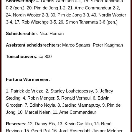
Scoreverloop:
4. Dennis Gerritsen 0-1, 19. Simon Tahamata
0-2 (pen.), 20. Pim de Jong 1-2, 21. Arne Commandeur 2-2,
24. Nordin Wooter 2-3, 30. Pim de Jong 3-3, 40. Nordin Wooter
3-4, 17. Rob Witschge 3-5, 26. Simon Tahamata 3-6 (pen.)
Scheidsrechter
: Nico Homan
Assistent scheidsrechters:
Marco Spaans, Peter Kaagman
Toeschouwers:
ca 800
Fortuna Wormerveer:
1. Patrick de Vrieze, 2. Stanley Louhetepessy, 3. Jeffrey
Steding, 4. Robin Menger, 5. Ronald Verheul, 6. Edwin
Grootjen, 7. Edinho Noyia, 8. Jardino Mannaputty, 9. Pim de
Jong, 10. Marcel Nelen, 11. Arne Commandeur
Reserves:
12. Danny Ris, 13. Kevin Castillio, 14. René
Reyinga, 15. Geert Pol, 16. Jordi Rosendahl, Jasper Melcher