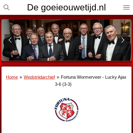
De goeieouwetijd.nl
Ga
direct
naar
de
hoofdinhoud
Home
»
Wedstrijdarchief
»
Fortuna Wormerveer - Lucky Ajax
3-6 (3-3)