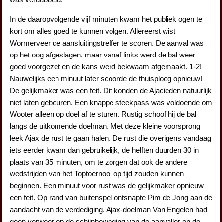
In de daaropvolgende vijf minuten kwam het publiek ogen te
kort om alles goed te kunnen volgen. Allereerst wist
Wormerveer de aansluitingstreffer te scoren. De aanval was
op het oog afgeslagen, maar vanaf links werd de bal weer
goed voorgezet en de kans werd bekwaam afgemaakt. 1-2!
Nauwelijks een minuut later scoorde de thuisploeg opnieuw!
De gelijkmaker was een feit. Dit konden de Ajacieden natuurlijk
niet laten gebeuren. Een knappe steekpass was voldoende om
Wooter alleen op doel af te sturen. Rustig schoof hij de bal
langs de uitkomende doelman. Met deze kleine voorsprong
leek Ajax de rust te gaan halen. De rust die overigens vandaag
iets eerder kwam dan gebruikelijk, de helften duurden 30 in
plaats van 35 minuten, om te zorgen dat ook de andere
wedstrijden van het Toptoernooi op tijd zouden kunnen
beginnen. Een minuut voor rust was de gelijkmaker opnieuw
een feit. Op rand van buitenspel ontsnapte Pim de Jong aan de
aandacht van de verdediging. Ajax-doelman Van Engelen had
geen verweer op de schijnbeweging van de aanvaller en de