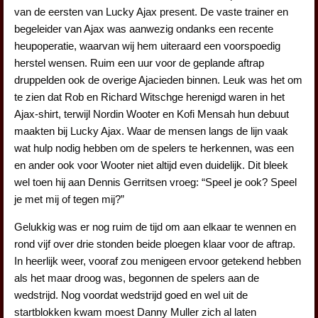
van de eersten van Lucky Ajax present. De vaste trainer en
begeleider van Ajax was aanwezig ondanks een recente
heupoperatie, waarvan wij hem uiteraard een voorspoedig
herstel wensen. Ruim een uur voor de geplande aftrap
druppelden ook de overige Ajacieden binnen. Leuk was het om
te zien dat Rob en Richard Witschge herenigd waren in het
Ajax-shirt, terwijl Nordin Wooter en Kofi Mensah hun debuut
maakten bij Lucky Ajax. Waar de mensen langs de lijn vaak
wat hulp nodig hebben om de spelers te herkennen, was een
en ander ook voor Wooter niet altijd even duidelijk. Dit bleek
wel toen hij aan Dennis Gerritsen vroeg: “Speel je ook? Speel
je met mij of tegen mij?”
Gelukkig was er nog ruim de tijd om aan elkaar te wennen en
rond vijf over drie stonden beide ploegen klaar voor de aftrap.
In heerlijk weer, vooraf zou menigeen ervoor getekend hebben
als het maar droog was, begonnen de spelers aan de
wedstrijd. Nog voordat wedstrijd goed en wel uit de
startblokken kwam moest Danny Muller zich al laten