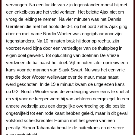
vervangen. Na een tackle van zijn tegenstander moest hij met
een enkelblessure het veld verlaten. Het belette Ajax niet om
vroeg de leiding te nemen. Na vier minuten was het Dennis
Gerritsen die met het hoofd de 0-1 op het bord zette. Ajax ging
door en met name Nordin Wooter was ongrijpbaar voor zijn
tegenstanders. Na 10 minuten brak hij door op rechts, zijn
voorzet werd bijna door een verdediger van de thuisploeg in
eigen doel gewerkt. Tot opluchting van doelman De Vrieze
verdween de bal naast het doel. Vijf minuten later opnieuw een
kans voor de mannen van Sjaak Swart. Nu was het een vrije
trap die door Wooter weliswaar over de muur, maar naast
werd geschoten. In de 19 e minuut kwam de uitgelezen kans
op 0-2. Nordin Wooter was de verdediging weer eens te snel af
en vrij voor de keeper werd hij van achteren neergelegd. In een
andere wedstrijd zou een dergelijke overtreding op die positie
ongetwijfeld tot een rode kaart hebben geleid, maar in dit geval
volstond scheidsrechter Homan met het geven van een
penalty. Simon Tahamata benutte de buitenkans en de score
was verdubbeld.