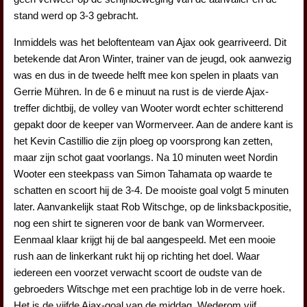
stand werd op 3-3 gebracht.
Inmiddels was het beloftenteam van Ajax ook gearriveerd. Dit
betekende dat Aron Winter, trainer van de jeugd, ook aanwezig
was en dus in de tweede helft mee kon spelen in plaats van
Gerrie Mühren. In de 6 e minuut na rust is de vierde Ajax-
treffer dichtbij, de volley van Wooter wordt echter schitterend
gepakt door de keeper van Wormerveer. Aan de andere kant is
het Kevin Castillio die zijn ploeg op voorsprong kan zetten,
maar zijn schot gaat voorlangs. Na 10 minuten weet Nordin
Wooter een steekpass van Simon Tahamata op waarde te
schatten en scoort hij de 3-4. De mooiste goal volgt 5 minuten
later. Aanvankelijk staat Rob Witschge, op de linksbackpositie,
nog een shirt te signeren voor de bank van Wormerveer.
Eenmaal klaar krijgt hij de bal aangespeeld. Met een mooie
rush aan de linkerkant rukt hij op richting het doel. Waar
iedereen een voorzet verwacht scoort de oudste van de
gebroeders Witschge met een prachtige lob in de verre hoek.
Het is de vijfde Ajax-goal van de middag. Wederom vijf