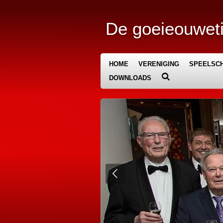
Ga
direct
De goeieouweti
naar
de
hoofdinhoud
HOME
VERENIGING
SPEELSCH
DOWNLOADS