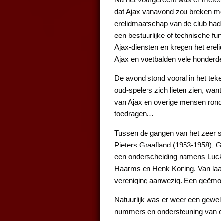
dat Ajax vanavond zou breken met 
erelidmaatschap van de club ha
een bestuurlijke of technische f
Ajax-diensten en kregen het erel
Ajax en voetbalden vele honderden
De avond stond vooral in het tek
oud-spelers zich lieten zien, wan
van Ajax en overige mensen rond
toedragen…
Tussen de gangen van het zeer sm
Pieters Graafland (1953-1958), G
een onderscheiding namens Lucky 
Haarms en Henk Koning. Van laat
vereniging aanwezig. Een geëmot
Natuurlijk was er weer een gewe
nummers en ondersteuning van e