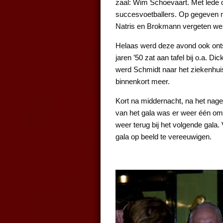
zaal: Wim Schoevaart. Met lede o
succesvoetballers. Op gegeven mo
Natris en Brokmann vergeten werd
Helaas werd deze avond ook ontsi
jaren ’50 zat aan tafel bij o.a.
werd Schmidt naar het ziekenhuis
binnenkort meer.
Kort na middernacht, na het nage
van het gala was er weer één om n
weer terug bij het volgende gala
gala op beeld te vereeuwigen.