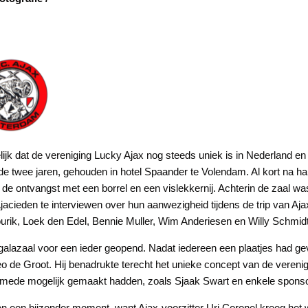
lijk dat de vereniging Lucky Ajax nog steeds uniek is in Nederland en
de twee jaren, gehouden in hotel Spaander te Volendam. Al kort na h
de ontvangst met een borrel en een vislekkernij. Achterin de zaal 
cieden te interviewen over hun aanwezigheid tijdens de trip van Ajax 
k, Loek den Edel, Bennie Muller, Wim Anderiesen en Willy Schmidt 
galazaal voor een ieder geopend. Nadat iedereen een plaatjes had ge
 de Groot. Hij benadrukte terecht het unieke concept van de vereni
 mede mogelijk gemaakt hadden, zoals Sjaak Swart en enkele spons
n een bijzonder moment, want Ajax-voorzitter Uri Coronel kreeg h