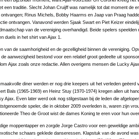
een traditie. Slecht Johan Cruijff was namelijk tot dat moment de en
d ontvangen; Rinus Michels, Bobby Haarms en Jaap van Praag hadden
unctie ontvangen. Vanavond werden Sjaak Swart en Piet Keizer eindel
idmaatschap van de vereniging overhandigd. Beide spelers speelden 
 duels in het shirt van Ajax 1.
en van de saamhorigheid en de gezelligheid binnen de vereniging. Opva
t de aanwezigheid bestond voor een relatief groot gedeelte uit sponsor
om Ajax zoals onze redactie. Allen overigens mensen die Lucky Aja
aakvolle diner werden er nog drie keepers uit het verleden geëerd v
ert Bals (1965-1969) en Heinz Stuy (1970-1974) kregen allen uit han
Ajax. Even later werd ook nog stilgestaan bij de leden die afgelopen
stgenoemde speler, die in oktober 2009 overleden is, waren zijn vr
ioneerde Theo de Groot wist de dames Koning te eren voor hun ove
ldige moppentapper en zorgde Jorge Castro voor een geweldige ambi
xotische schaars geklede danseressen. Klapstuk van de avond was