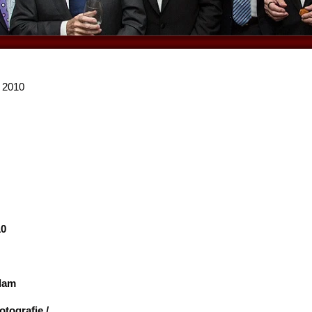
 2010
10
dam
otografie /