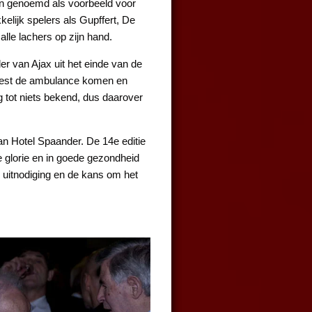
den genoemd als voorbeeld voor
lijk spelers als Gupffert, De
lle lachers op zijn hand.
r van Ajax uit het einde van de
 moest de ambulance komen en
 tot niets bekend, dus daarover
an Hotel Spaander. De 14e editie
le glorie en in goede gezondheid
e uitnodiging en de kans om het