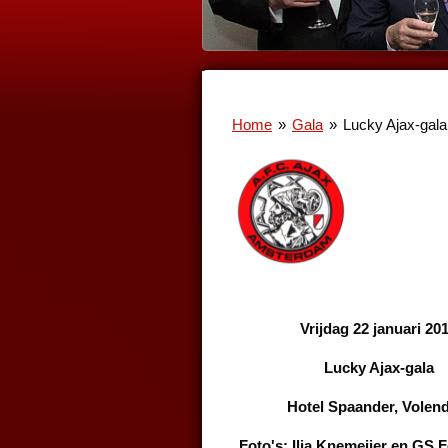
Home
»
Gala
»
Lucky Ajax-gala
Vrijdag 22 januari 20
Lucky Ajax-gala
Hotel Spaander, Volen
Foto's: Ilja Knemeijer en GS F