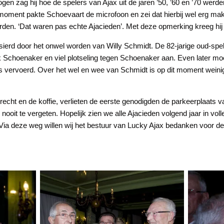
gen zag hij hoe de spelers van Ajax uit de jaren ’50, ’60 en ’70 wer
ment pakte Schoevaart de microfoon en zei dat hierbij wel erg makke
en. ‘Dat waren pas echte Ajacieden’. Met deze opmerking kreeg hij a
erd door het onwel worden van Willy Schmidt. De 82-jarige oud-spele
 Dick Schoenaker en viel plotseling tegen Schoenaker aan. Even later
 vervoerd. Over het wel en wee van Schmidt is op dit moment weinig
recht en de koffie, verlieten de eerste genodigden de parkeerplaats v
ooit te vergeten. Hopelijk zien we alle Ajacieden volgend jaar in vol
. Via deze weg willen wij het bestuur van Lucky Ajax bedanken voor d